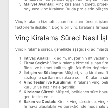
Maliyet Avantajı:
Vinç kiralama hizmeti, projel
boyunca vinç kiralanır. Bu da projelerin bütçes
Vinç kiralama hizmeti sunan firmaların önemi, işler
faktörlerle ilişkilidir. Doğru bir vinç kiralama firma
Vinç Kiralama Süreci Nasıl İşl
Vinç kiralama süreci, genellikle aşağıdaki adımlard
İhtiyaç Analizi:
İlk adım, müşterinin ihtiyaçları
Firma Seçimi:
Vinç kiralama hizmeti sunan firma
filosu ve hizmet kalitesi gibi faktörler değerlend
İletişim ve Sözleşme:
Müşteri, vinç kiralama fi
sözleşme şartları müzakere edilir. Kiralama sü
Vinç Teslimi ve Kurulumu:
Kiralanan vinç, beli
kurulur ve hazır hale getirilir.
Kiralama Süresi:
Müşteri, belirlenen süre boyun
geri teslim edilir.
Bakım ve Destek:
Kiralık vinç süresince, vinç 
firmaya ulaşılabilir ve gerektiğinde müdahale ya