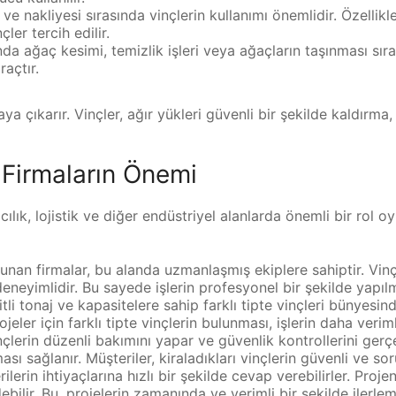
ve nakliyesi sırasında vinçlerin kullanımı önemlidir. Özellik
ler tercih edilir.
a ağaç kesimi, temizlik işleri veya ağaçların taşınması sırası
raçtır.
ya çıkarır. Vinçler, ağır yükleri güvenli bir şekilde kaldırma
 Firmaların Önemi
ılık, lojistik ve diğer endüstriyel alanlarda önemli bir rol o
unan firmalar, bu alanda uzmanlaşmış ekiplere sahiptir. Vinç
eneyimlidir. Bu sayede işlerin profesyonel bir şekilde yapılm
itli tonaj ve kapasitelere sahip farklı tipte vinçleri bünyesi
eler için farklı tipte vinçlerin bulunması, işlerin daha verimli
çlerin düzenli bakımını yapar ve güvenlik kontrollerini gerçek
ı sağlanır. Müşteriler, kiraladıkları vinçlerin güvenli ve sor
ilerin ihtiyaçlarına hızlı bir şekilde cevap verebilirler. Pro
ebilir. Bu, projelerin zamanında ve verimli bir şekilde ilerlem