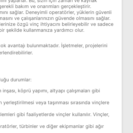
mını yaparlar. Bu, sizin için zaman ve kaynak
erekli bakım ve onarımları gerçekleştirir.
mını sağlar. Deneyimli operatörler, yüklerin güvenli
nmasını ve çalışanlarınızın güvende olmasını sağlar.
erinize özgü vinç ihtiyacını belirleyebilir ve sadece
bir şekilde kullanmanıza yardımcı olur.
ok avantajı bulunmaktadır. İşletmeler, projelerini
lendirebilirler.
lduğu durumlar:
 inşası, köprü yapımı, altyapı çalışmaları gibi
n yerleştirilmesi veya taşınması sırasında vinçlere
ri gibi faaliyetlerde vinçler kullanılır. Vinçler,
ratörler, türbinler ve diğer ekipmanlar gibi ağır