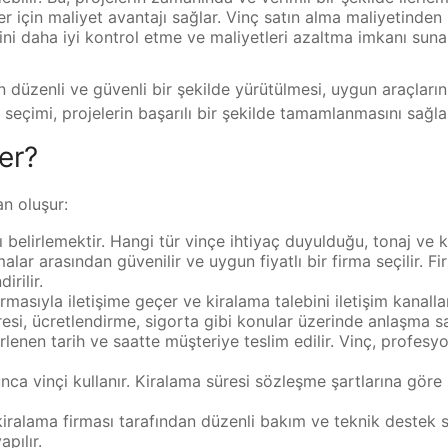
er için maliyet avantajı sağlar. Vinç satın alma maliyetinden
ini daha iyi kontrol etme ve maliyetleri azaltma imkanı suna
in düzenli ve güvenli bir şekilde yürütülmesi, uygun araçları
sı seçimi, projelerin başarılı bir şekilde tamamlanmasını sağla
er?
an oluşur:
nı belirlemektir. Hangi tür vinçe ihtiyaç duyulduğu, tonaj ve k
lar arasından güvenilir ve uygun fiyatlı bir firma seçilir. Fi
irilir.
rmasıyla iletişime geçer ve kiralama talebini iletişim kanallar
resi, ücretlendirme, sigorta gibi konular üzerinde anlaşma sa
rlenen tarih ve saatte müşteriye teslim edilir. Vinç, profesy
ca vinçi kullanır. Kiralama süresi sözleşme şartlarına göre 
kiralama firması tarafından düzenli bakım ve teknik destek sağ
pılır.