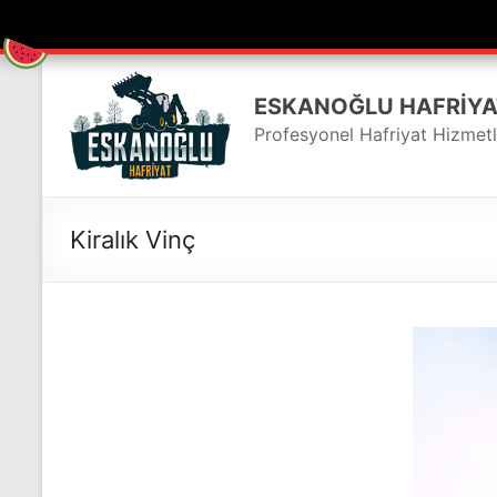
Skip
to
ESKANOĞLU HAFRIYA
content
Profesyonel Hafriyat Hizmetl
Kiralık Vinç