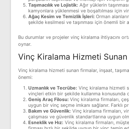
Taşımacılık ve Lojistik:
Ağır yüklerin taşınması 
kamyonlara yüklenmesi ve boşaltılması için vinç
Ağaç Kesim ve Temizlik İşleri:
Orman alanlarınd
şekilde kesilmesi ve taşınması için önemli bir a
Bu durumlar ve projeler vinç kiralama ihtiyacını orta
oynar.
Vinç Kiralama Hizmeti Sunan
Vinç kiralama hizmeti sunan firmalar, inşaat, taşımac
önemi:
Uzmanlık ve Tecrübe:
Vinç kiralama hizmeti s
vinçleri etkin bir şekilde kullanma konusunda d
Geniş Araç Filosu:
Vinç kiralama firmaları, çeş
uygun bir vinç seçme imkanı sağlanır. Farklı proj
Bakım ve Güvenlik:
Vinç kiralama firmaları, vin
çalışması ve güvenlik standartlarına uygun olmas
Esneklik ve Hız:
Vinç kiralama firmaları, müşter
firması hızlı bir şekilde uygun bir vinç temin ed