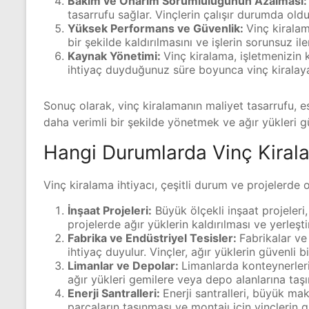
Bakım ve Onarım Sorumluluğunun Azalması:
tasarrufu sağlar. Vinçlerin çalışır durumda old
Yüksek Performans ve Güvenlik:
Vinç kiralam
bir şekilde kaldırılmasını ve işlerin sorunsuz i
Kaynak Yönetimi:
Vinç kiralama, işletmenizin 
ihtiyaç duyduğunuz süre boyunca vinç kiralayabi
Sonuç olarak, vinç kiralamanın maliyet tasarrufu, es
daha verimli bir şekilde yönetmek ve ağır yükleri gü
Hangi Durumlarda Vinç Kirala
Vinç kiralama ihtiyacı, çeşitli durum ve projelerde 
İnşaat Projeleri:
Büyük ölçekli inşaat projeleri,
projelerde ağır yüklerin kaldırılması ve yerleştiri
Fabrika ve Endüstriyel Tesisler:
Fabrikalar ve
ihtiyaç duyulur. Vinçler, ağır yüklerin güvenli bi
Limanlar ve Depolar:
Limanlarda konteynerlerin
ağır yükleri gemilere veya depo alanlarına taş
Enerji Santralleri:
Enerji santralleri, büyük mak
parçaların taşınması ve montajı için vinçlerin gü