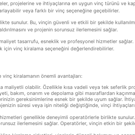
ler, projelerine ve ihtiyaçlarına en uygun vinç türünü ve kapa
arlayabilir veya farklı bir vinç seçeneğine geçebilirler.
likte sunulur. Bu, vinçin güvenli ve etkili bir şekilde kullanı
aldırılmasını ve projenin sorunsuz ilerlemesini sağlar.
aliyet tasarrufu, esneklik ve profesyonel hizmetler sağlar. İ
 için vinç kiralama seçeneğini değerlendirebilirler.
 vinç kiralamanın önemli avantajları:
 maliyetli olabilir. Özellikle kısa vadeli veya tek seferlik p
iyeti, bakım, onarım ve depolama gibi masraflardan kaçınman
erinizin gereksinimlerine esnek bir şekilde uyum sağlar. İhtiya
jenizin süresi veya işin niteliği değiştiğinde, vinçi ihtiyaçlar
izmetleri genellikle deneyimli operatörlerle birlikte sunulur.
orunsuz ilerlemesini sağlar. Operatörler, vinçin etkin bir şek