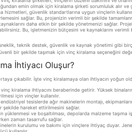
Vinç kiralama şirketleri, vinçlerin düzenli bakımını ve onarı
uğundan emin olmak için kiralama şirketi sorumluluk alır ve g
a hizmetleri, güvenlik standartlarına uygun vinçlerin kullanı
lerlemesini sağlar. Bu, projenizin verimli bir şekilde tamamla
kaynaklarını daha etkin bir şekilde yönetmenizi sağlar. Projel
lirsiniz. Bu, işletmenizin bütçesini ve kaynaklarını verimli 
neklik, teknik destek, güvenlik ve kaynak yönetimi gibi birç
venli bir şekilde taşımak için vinç kiralama seçeneğini değer
ma İhtiyacı Oluşur?
ortaya çıkabilir. İşte vinç kiralamaya olan ihtiyacın yoğun o
 vinç kiralama ihtiyacını beraberinde getirir. Yüksek binaların
lmesi için vinçler kullanılır.
 endüstriyel tesislerde ağır makinelerin montajı, ekipmanları
r şekilde hareket ettirilmesini sağlar.
 yüklenmesi ve boşaltılması, depolarda malzeme taşıma işlemle
ırken zaman tasarrufu sağlar.
inelerin kurulumu ve bakımı için vinçlere ihtiyaç duyar. Jene
cü kullanılır.