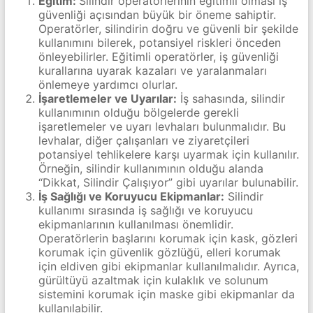
Eğitim:
Silindir operatörlerinin eğitimli olması iş
güvenliği açısından büyük bir öneme sahiptir.
Operatörler, silindirin doğru ve güvenli bir şekilde
kullanımını bilerek, potansiyel riskleri önceden
önleyebilirler. Eğitimli operatörler, iş güvenliği
kurallarına uyarak kazaları ve yaralanmaları
önlemeye yardımcı olurlar.
İşaretlemeler ve Uyarılar:
İş sahasında, silindir
kullanımının olduğu bölgelerde gerekli
işaretlemeler ve uyarı levhaları bulunmalıdır. Bu
levhalar, diğer çalışanları ve ziyaretçileri
potansiyel tehlikelere karşı uyarmak için kullanılır.
Örneğin, silindir kullanımının olduğu alanda
“Dikkat, Silindir Çalışıyor” gibi uyarılar bulunabilir.
İş Sağlığı ve Koruyucu Ekipmanlar:
Silindir
kullanımı sırasında iş sağlığı ve koruyucu
ekipmanlarının kullanılması önemlidir.
Operatörlerin başlarını korumak için kask, gözleri
korumak için güvenlik gözlüğü, elleri korumak
için eldiven gibi ekipmanlar kullanılmalıdır. Ayrıca,
gürültüyü azaltmak için kulaklık ve solunum
sistemini korumak için maske gibi ekipmanlar da
kullanılabilir.