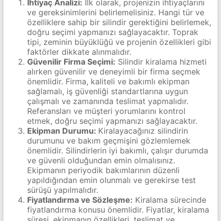
İhtiyaç Analizi:
İlk olarak, projenizin ihtiyaçlarını
ve gereksinimlerini belirlemelisiniz. Hangi tür ve
özelliklere sahip bir silindir gerektiğini belirlemek,
doğru seçimi yapmanızı sağlayacaktır. Toprak
tipi, zeminin büyüklüğü ve projenin özellikleri gibi
faktörler dikkate alınmalıdır.
Güvenilir Firma Seçimi:
Silindir kiralama hizmeti
alırken güvenilir ve deneyimli bir firma seçmek
önemlidir. Firma, kaliteli ve bakımlı ekipman
sağlamalı, iş güvenliği standartlarına uygun
çalışmalı ve zamanında teslimat yapmalıdır.
Referansları ve müşteri yorumlarını kontrol
etmek, doğru seçimi yapmanızı sağlayacaktır.
Ekipman Durumu:
Kiralayacağınız silindirin
durumunu ve bakım geçmişini gözlemlemek
önemlidir. Silindirlerin iyi bakımlı, çalışır durumda
ve güvenli olduğundan emin olmalısınız.
Ekipmanın periyodik bakımlarının düzenli
yapıldığından emin olunmalı ve gerekirse test
sürüşü yapılmalıdır.
Fiyatlandırma ve Sözleşme:
Kiralama sürecinde
fiyatlandırma konusu önemlidir. Fiyatlar, kiralama
süresi, ekipmanın özellikleri, teslimat ve