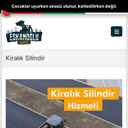
Çocuklar uyurken sessiz olunur, katledilirken değil.
Skip
to
content
Men
Kiralık Silindir